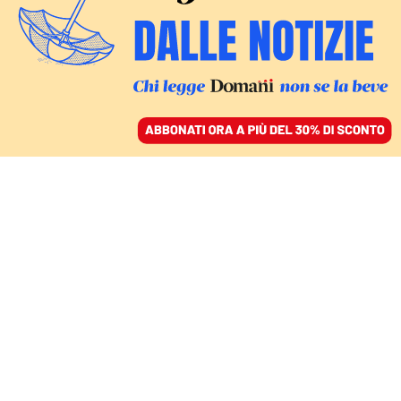
ACCEDI
SFOGLIA IL GIORNALE
/
ABBONATI
MONDO
La dichiarazione finale
contro la guerra in
Ucraina dei leader del