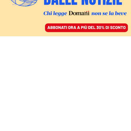
ACCEDI
SFOGLIA IL GIORNALE
/
ABBONATI
MONDO
Il Sudafrica spaccato va
al voto, dopo 30 anni
l’Anc può perdere
LORENZO FARRUGIO ROMA