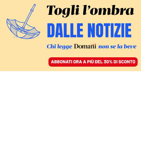
ACCEDI
SFOGLIA IL GIORNALE
/
ABBONATI
MONDO
Le armi del diritto