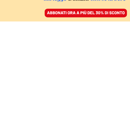
ACCEDI
SFOGLIA IL GIORNALE
/
ABBONATI
MONDO
Nessuna super bomba,
le verità della Cnn
incalzano Trump
VITTORIO DAROLD
28 giugno 2025 • 20:13