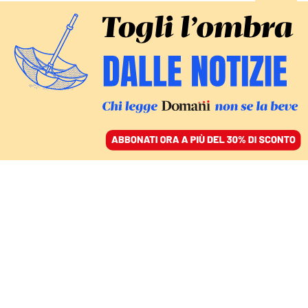
ACCEDI
SFOGLIA IL GIORNALE
/
ABBONATI
BOMBARDAMENTI E MINACCE
Raid russi sull’Ucraina,