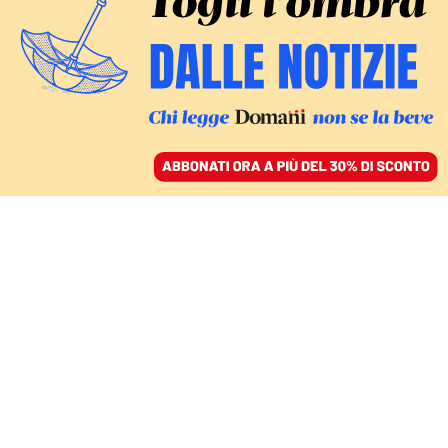
ACCEDI
SFOGLIA IL GIORNALE
/
ABBONATI
MONDO
Re Carlo III è stato
incoronato. Ora gli resta