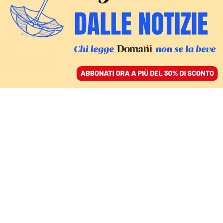
ACCEDI
SFOGLIA IL GIORNALE
/
ABBONATI
SCENARI/1
Il senso strategico delle
sanzioni e i rischi per
l’occidente