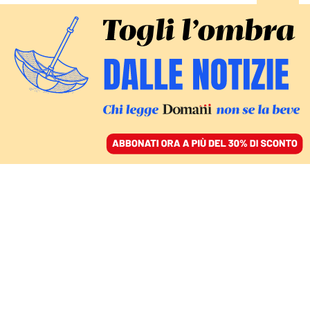
ACCEDI
SFOGLIA IL GIORNALE
/
ABBONATI
IL TYCOON IN GIAPPONE: «SIAMO LA PIÙ GRANDE
ALLEANZA DEL MONDO»
Tokyo s’inchina a