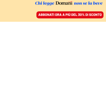
ACCEDI
SFOGLIA IL GIORNALE
/
ABBONATI
LA NUOVA ÉRA AMERICANA
Torna la teoria del Covid
“da laboratorio”. La
propaganda trumpiana
e i dati scientifici
ANDREA CASADIO