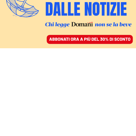
ACCEDI
SFOGLIA IL GIORNALE
/
ABBONATI
MONDO
Zelensky non ha dubbi:
«Putin verrà presto
eliminato dai suoi»