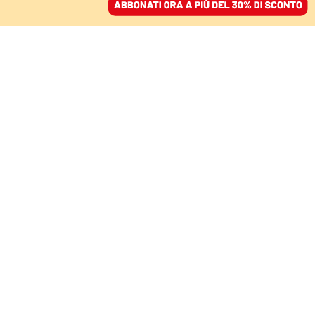
ACCEDI
SFOGLIA IL GIORNALE
/
ABBONATI
MONDO
Vance il cattolico
d’assalto: così The
Donald salda evangelici
e tradizionalisti
FRANCESCO PELOSO
16 luglio 2024 • 19:48