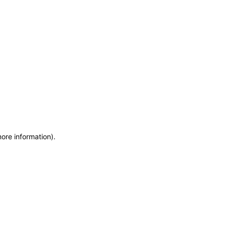
more information)
.