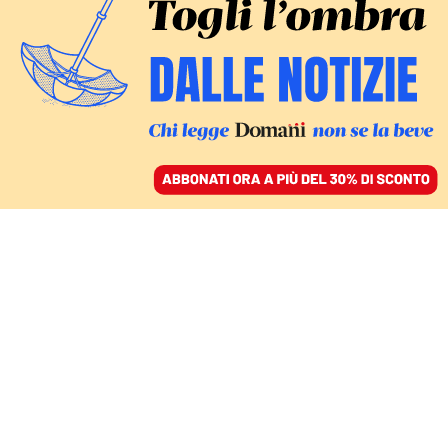
ACCEDI
SFOGLIA IL GIORNALE
/
ABBONATI
1933-2025
Addio a Nicola
Pietrangeli, sfacciato