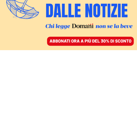
ACCEDI
SFOGLIA IL GIORNALE
/
ABBONATI
CRISI CLIMATICA
Le nuove regole anti-
caldo nel tennis:
dall’Atp un segnale a