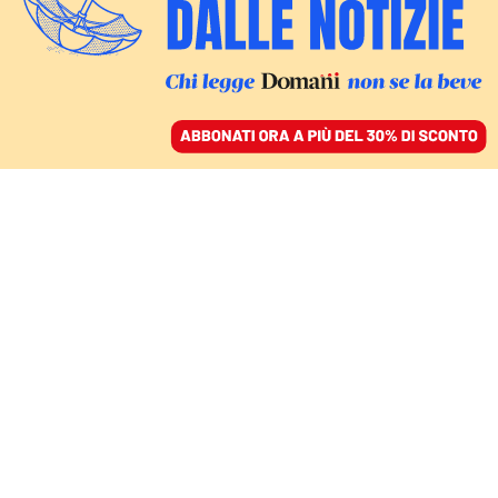
ACCEDI
SFOGLIA IL GIORNALE
/
ABBONATI
FACT CHECKING
La prigione del futuro
sembra uscita da Black
Mirror. Ma cosa c’è di