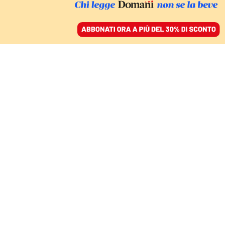
ACCEDI
SFOGLIA IL GIORNALE
/
ABBONATI
AREALE
Cosa unisce tutto il
mondo? La repressione
degli attivisti climatici
FERDINANDO COTUGNO
12 gennaio 2025 • 19:39
Aggiornato, 12 gennaio 2025 • 19:46