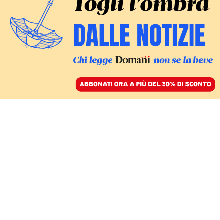
ACCEDI
SFOGLIA IL GIORNALE
/
ABBONATI
OLTRE GLI SLOGAN, TRA LINGUISTICA ED ENERGIA
Il termine “nucleare” ha
un destino tracciato. E