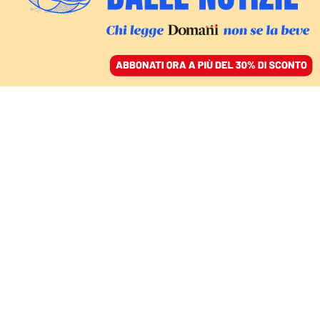
ACCEDI
SFOGLIA IL GIORNALE
/
ABBONATI
AMBIENTE
Anche il grano deve fare
la PET: l’agricoltura ai
tempi della crisi
climatica