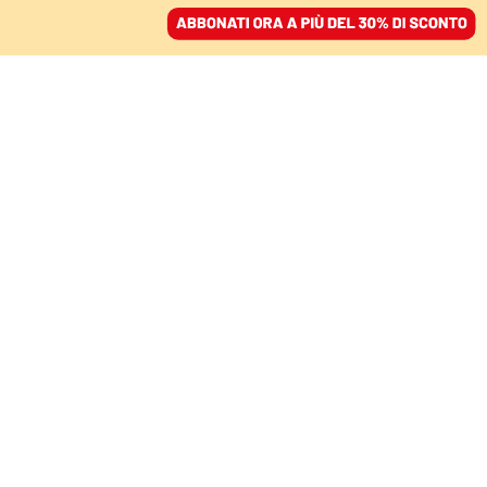
ACCEDI
SFOGLIA IL GIORNALE
/
ABBONATI
TECNOLOGIA OTTIMISTA
L’idrogeno in Italia tra
sogno e realtà: tanti
proclami, pochissimi
fatti
RUDI BRESSA
05 marzo 2025 • 19:27