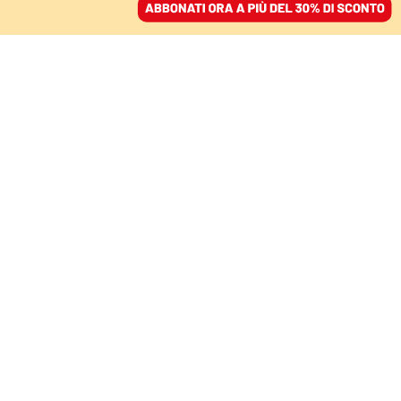
ACCEDI
SFOGLIA IL GIORNALE
/
ABBONATI
AMBIENTE
L’ambiente è la frattura
politica su cui nasce il
governo Draghi
FERDINANDO COTUGNO
10 febbraio 2021 • 07:00
Aggiornato, 10 febbraio 2021 • 17:51