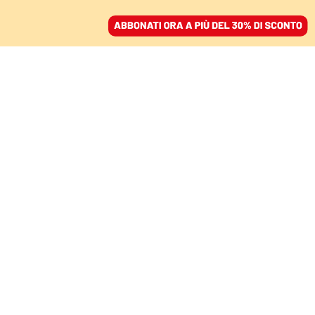
ACCEDI
SFOGLIA IL GIORNALE
/
ABBONATI
AMBIENTE
L’incredibile scena in
cui il presidente della
Cop28 spiega che non è
un negazionista
FERDINANDO COTUGNO
04 dicembre 2023 • 17:24