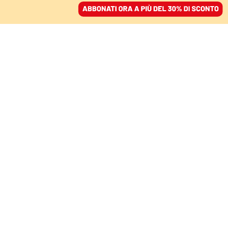
ACCEDI
SFOGLIA IL GIORNALE
/
ABBONATI
AMBIENTE
L’Italia è solo una
comparsa nell’alleanza
contro le fonti fossili
FERDINANDO COTUGNO
11 novembre 2021 • 19:36
Segui Domani su Google