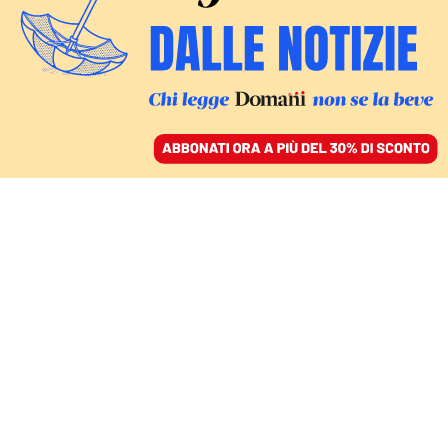
ACCEDI
SFOGLIA IL GIORNALE
/
ABBONATI
ARCHITETTURA E TUTELA AMBIENTALE
L’overtourism in
montagna, il problema
sono i bivacchi “troppo