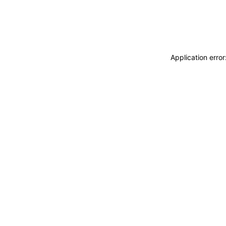
Application erro