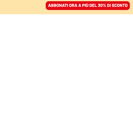
ACCEDI
SFOGLIA IL GIORNALE
/
ABBONATI
DOMANI
Dal “partito armato” al
“partito occulto”, la P2
nella storia
repubblicana
COMMISSIONE PARLAMENTARE P2
20 ottobre 2023 • 19:00
Aggiornato, 01 novembre 2023 • 16:31