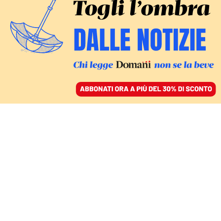
ACCEDI
SFOGLIA IL GIORNALE
/
ABBONATI
DOMANI
Depistaggio, tra
poliziotti “suggeritori” e