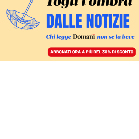
ACCEDI
SFOGLIA IL GIORNALE
/
ABBONATI
PODCAST
La coalizione Ampel
sfida il futuro: lavoro,