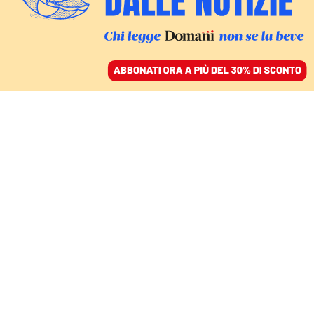
ACCEDI
SFOGLIA IL GIORNALE
/
ABBONATI
DEUTSCHE VITA
Nella pancia di una
balena si rispecchia lo
spirito della Germania
LISA DI GIUSEPPE