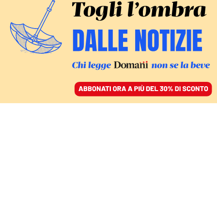
ACCEDI
SFOGLIA IL GIORNALE
/
ABBONATI
DEUTSCHE VITA
Ingenuità naturale:
quando anche i ministri