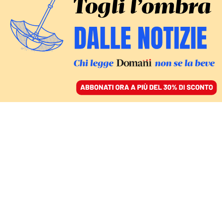
ACCEDI
SFOGLIA IL GIORNALE
/
ABBONATI
L’ANALISI
Così l’operazione su Mps
può fare “pulizia” dei