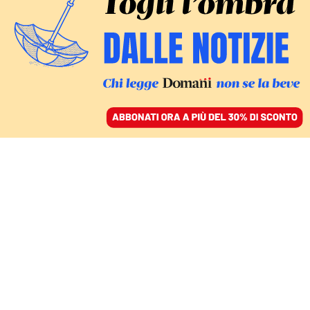
ACCEDI
SFOGLIA IL GIORNALE
/
ABBONATI
ECONOMIA
Condono in arrivo nel
decreto Omnibus: il