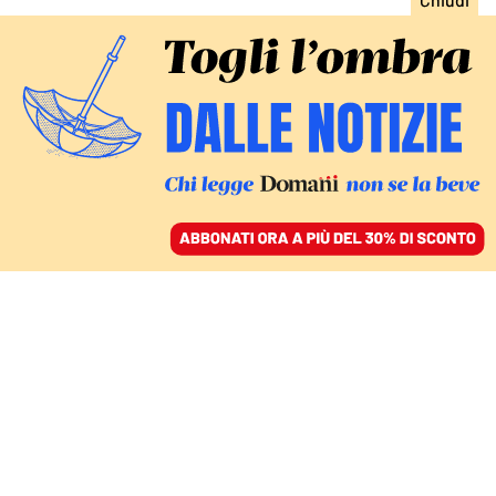
ACCEDI
SFOGLIA IL GIORNALE
/
ABBONATI
DATI
Elettori di destra e