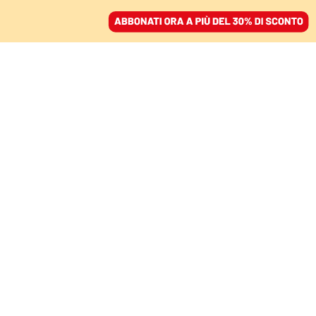
ACCEDI
SFOGLIA IL GIORNALE
/
ABBONATI
CANNOCCHIALE
Incerti, ma dinamici e
combattivi: i giovani
della Gen Z di fronte al
futuro
ENZO RISSO