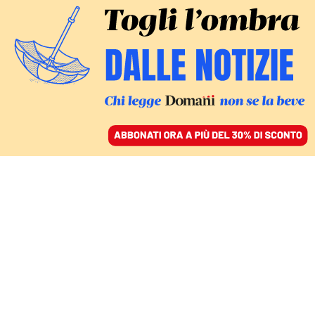
ACCEDI
SFOGLIA IL GIORNALE
/
ABBONATI
DISUGUAGLIANZE
Quanta e quale