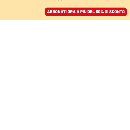
ACCEDI
SFOGLIA IL GIORNALE
/
ABBONATI
MEZZO PUNTO DI CRESCITA IN MENO
Ucraina, perché
l’economia di guerra è
un problema per Draghi
GIOVANNA FAGGIONATO
10 marzo 2022 • 20:37
Aggiornato, 10 marzo 2022 • 20:40