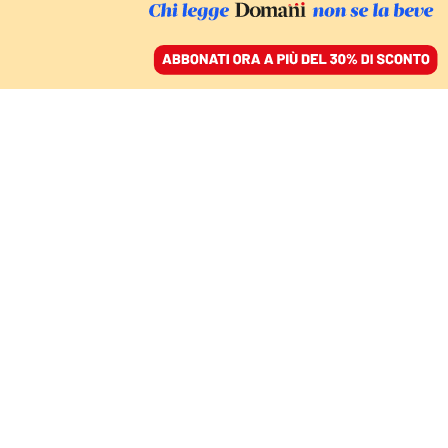
ACCEDI
SFOGLIA IL GIORNALE
/
ABBONATI
ECONOMIA
Frena l’industria e il Pil
quest’anno rallenterà
ancora
MASSIMO TADDEI
11 settembre 2023 • 20:25
Aggiornato, 11 settembre 2023 • 20:32