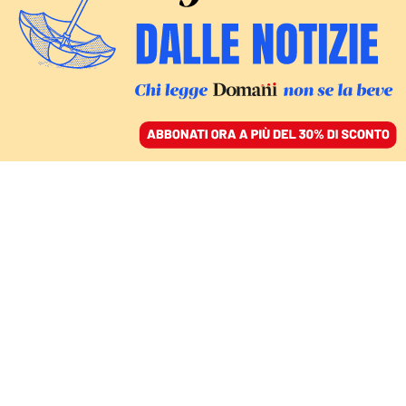
ACCEDI
SFOGLIA IL GIORNALE
/
ABBONATI
È LA FINE DEGLI STAGE EXTRA-CURRICULARI?
I tirocini rischiano di
scomparire a causa
della manovra