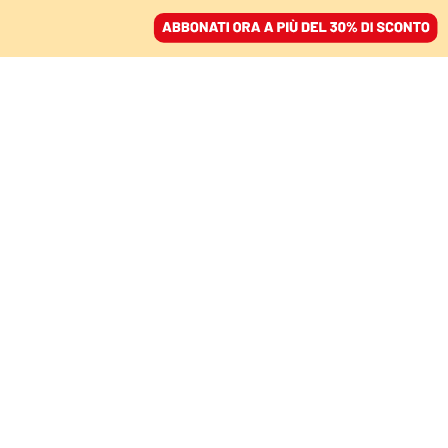
ACCEDI
SFOGLIA IL GIORNALE
/
ABBONATI
LO SCANDALO DELL’OPERAZIONE CON CDP
Macquarie, perché il
fondo australiano
dell’affare Autostrade
vince sempre
GIOVANNA FAGGIONATO
15 ottobre 2022 • 12:59