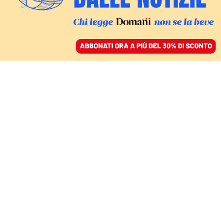
ACCEDI
SFOGLIA IL GIORNALE
/
ABBONATI
LA REALTÀ FRATTALE DEL “MANICOMIO ITALIA”
A24, una follia di
governo che minaccia
gli orsi. Per ora
GIORGIO MELETTI