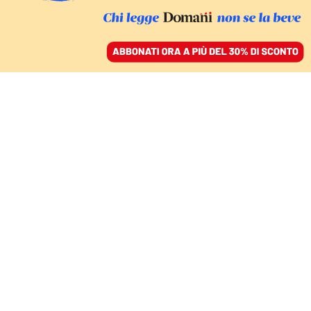
ACCEDI
SFOGLIA IL GIORNALE
/
ABBONATI
GLI AFFARI DEL SOTTOSEGRETARIO NEL LOCALE DI ROMA
Delmastro e gli affari col
prestanome della
camorra amico di
Diabolik. Le
opposizioni: