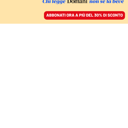
ACCEDI
SFOGLIA IL GIORNALE
/
ABBONATI
LA DESTRA EVOCA TRAME OSCURE
Arianna Meloni e
l’indagine fantasma:
anatomia del falso
complotto
GIOVANNI TIZIAN E NELLO TROCCHIA