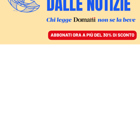
ACCEDI
SFOGLIA IL GIORNALE
/
ABBONATI
FATTI
Attacco ai magistrati,
isolata la giudice del
caso Delmastro