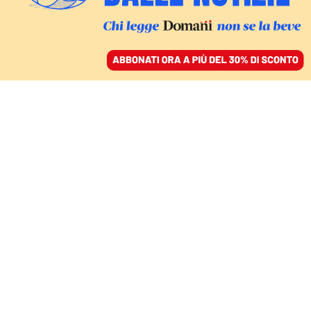
ACCEDI
SFOGLIA IL GIORNALE
/
ABBONATI
FATTI
Bambini e adolescenti
troppo connessi: il 47%
passa 5 ore al giorno
online. L’allarme di Save