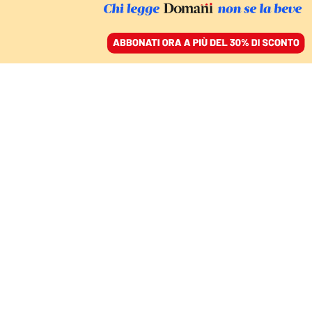
ACCEDI
SFOGLIA IL GIORNALE
/
ABBONATI
IL DEPISTAGGIO SU VIA D’AMELIO
L’attentato, i servizi e la
"fonte confidenziale"
ben informata
COMMISSIONE ANTIMAFIA ARS
28 ottobre 2021 • 06:30