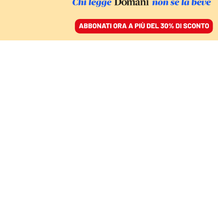
ACCEDI
SFOGLIA IL GIORNALE
/
ABBONATI
FATTI
Casa a Montecarlo,
chiesti otto anni per
Fini. Tulliani: «Gli
nascosi l’origine del
denaro»