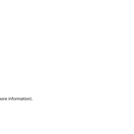
more information)
.