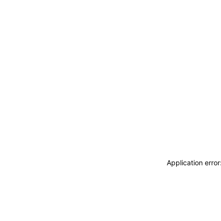
Application erro