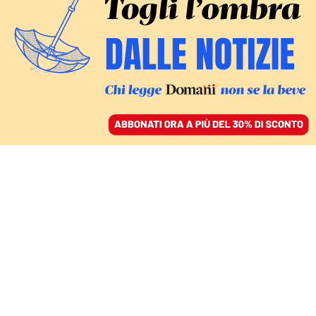
ACCEDI
SFOGLIA IL GIORNALE
/
ABBONATI
FATTI
Cinque euro per
passeggiare a Venezia.