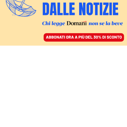
ACCEDI
SFOGLIA IL GIORNALE
/
ABBONATI
LA PG DI MILANO NON CHIEDERÀ LA ROGATORIA PER
ASCOLTARLA
«Con Minetti solo pochi
mesi». Ecco le carte
sulla testimone