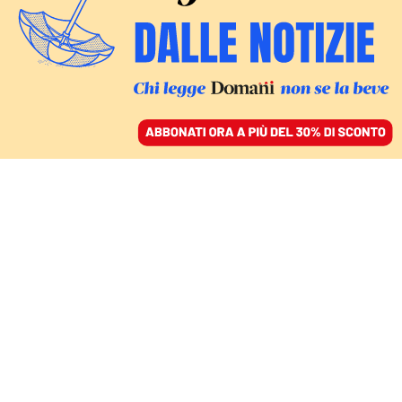
ACCEDI
SFOGLIA IL GIORNALE
/
ABBONATI
FATTI
Covid, Figliuolo
annuncia da domani la
distribuzione della