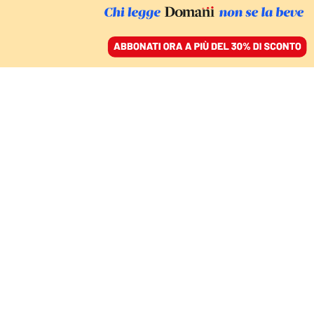
ACCEDI
SFOGLIA IL GIORNALE
/
ABBONATI
FATTI
Djokovic, rughe
all’improvviso. La via
italiana al tramonto
cominciata dai ko con
Sinner